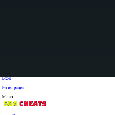
Вход
Регистрация
Что нового?
Поиск
Поиск
Искать только в заголовках
От:
Расширенный поиск...
Поиск
Меню
Вход
Регистрация
Меню