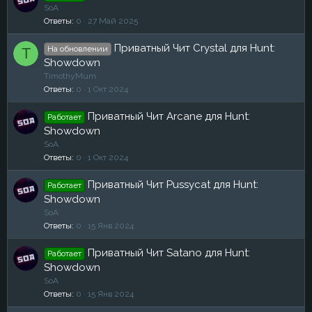
SoA
Ответы
0
27 Май 2025
Приватный Чит Crystal для Hunt:
На обновлении
T
Showdown
TimothyMum
Ответы
0
1 Окт 2024
Приватный Чит Arcane для Hunt:
Работает
Showdown
SoA
Ответы
0
1 Окт 2024
Приватный Чит Pussycat для Hunt:
Работает
Showdown
SoA
Ответы
0
15 Янв 2024
Приватный Чит Satano для Hunt:
Работает
Showdown
SoA
Ответы
0
15 Янв 2024