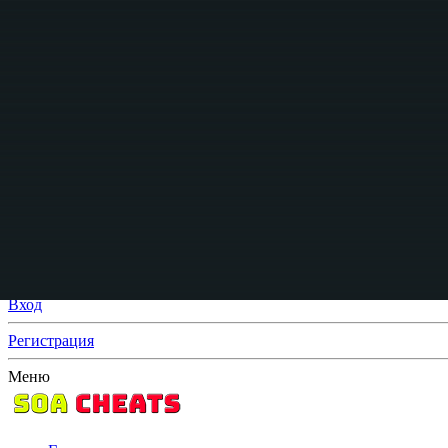
Вход
Регистрация
Что нового?
Поиск
Поиск
Искать только в заголовках
От:
Расширенный поиск...
Поиск
Меню
Вход
Регистрация
Меню