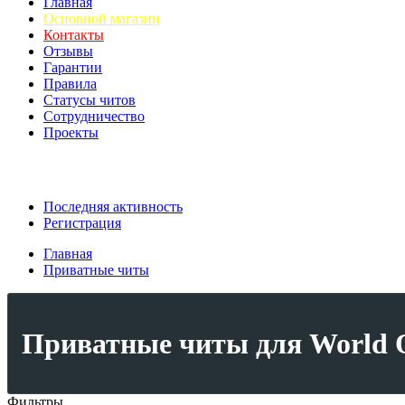
Главная
Основной магазин
Контакты
Отзывы
Гарантии
Правила
Статусы читов
Сотрудничество
Проекты
Последняя активность
Регистрация
Главная
Приватные читы
Приватные читы для World O
Фильтры