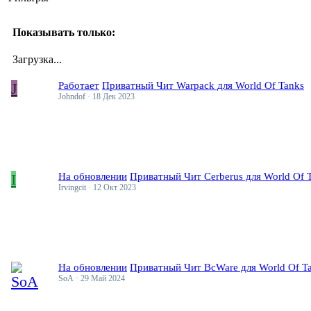
Показывать только:
Загрузка...
J
Работает
Приватный Чит Warpack для World Of Tanks
Johndof
18 Дек 2023
I
На обновлении
Приватный Чит Cerberus для World Of T
Irvingcit
12 Окт 2023
На обновлении
Приватный Чит BcWare для World Of Ta
SoA
29 Май 2024