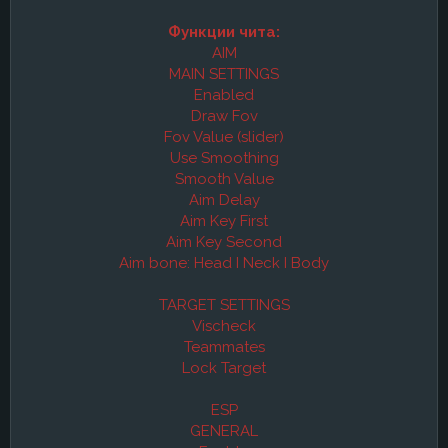
Функции чита:
AIM
MAIN SETTINGS
Enabled
Draw Fov
Fov Value (slider)
Use Smoothing
Smooth Value
Aim Delay
Aim Key First
Aim Key Second
Aim bone: Head I Neck I Body
TARGET SETTINGS
Vischeck
Teammates
Lock Target
ESP
GENERAL