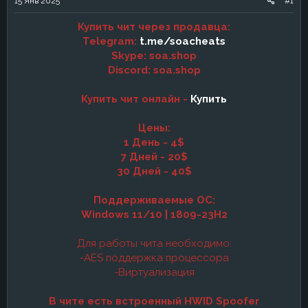
15 Янв 2025
#1
а
Купить чит через продавца:
Telegram:
t.me/soacheats
Skype: soa.shop
Discord: soa.shop
Купить чит онлайн -
Купить
Цены:
1 День - 4$
7 Дней - 20$
30 Дней - 40$
Поддерживаемые ОС:
Windows 11/10 | 1809-23H2
Для работы чита необходимо:
-AES поддержка процессора
-Виртуализация
В чите есть встроенный HWID Spoofer