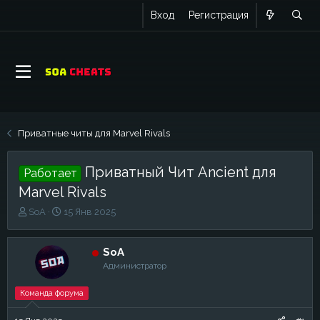
Вход
Регистрация
Приватные читы для Marvel Rivals
Приватный Чит Ancient для
Работает
Marvel Rivals
А
Д
SoA
15 Янв 2025
в
а
т
т
о
а
SoA
р
н
Администратор
т
а
е
ч
Команда форума
м
а
ы
л