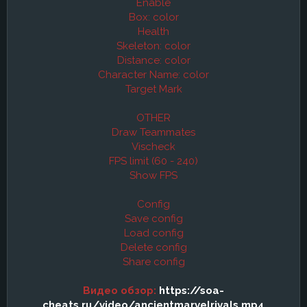
Enable
Box: color
Health
Skeleton: color
Distance: color
Character Name: color
Target Mark
OTHER
Draw Teammates
Vischeck
FPS limit (60 - 240)
Show FPS
Config
Save config
Load config
Delete config
Share config
Видео обзор:
https://soa-
cheats.ru/video/ancientmarvelrivals.mp4