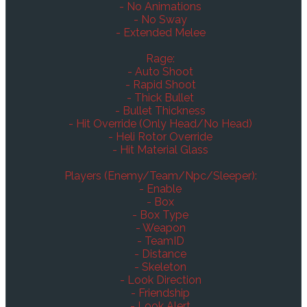
- No Animations
- No Sway
- Extended Melee
Rage:
- Auto Shoot
- Rapid Shoot
- Thick Bullet
- Bullet Thickness
- Hit Override (Only Head/No Head)
- Heli Rotor Override
- Hit Material Glass
Players (Enemy/Team/Npc/Sleeper):
- Enable
- Box
- Box Type
- Weapon
- TeamID
- Distance
- Skeleton
- Look Direction
- Friendship
- Look Alert