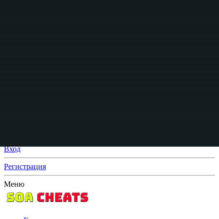
Вход
Регистрация
Что нового?
Поиск
Поиск
Искать только в заголовках
От:
Расширенный поиск...
Поиск
Меню
Вход
Регистрация
Меню