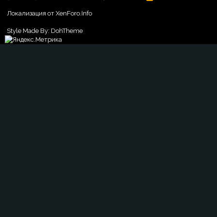
S
S
Локализация от
XenForo.Info
Style Made By:
DohTheme