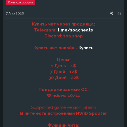
е
ч
Команда форума
м
а
ы
л
7 Апр 2026
#1
а
Купить чит через продавца:
Telegram:
t.me/soacheats
Discord: soa.shop
Купить чит онлайн -
Купить
Цены:
1 День - 4$
7 Дней - 12$
30 Дней - 22$
Поддерживаемые ОС:
Windows 10/11
Supported game version: Steam
В чите есть встроенный HWID Spoofer
Функции чита: