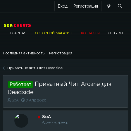
Вход
Регистрация
ГЛАВНАЯ
ОСНОВНОЙ МАГАЗИН
КОНТАКТЫ
ОТЗЫВЫ
Последняя активность
Регистрация
Приватные читы для Deadside
Приватный Чит Arcane для
Работает
Deadside
А
Д
SoA
7 Апр 2026
в
а
т
т
о
а
SoA
р
н
Администратор
т
а