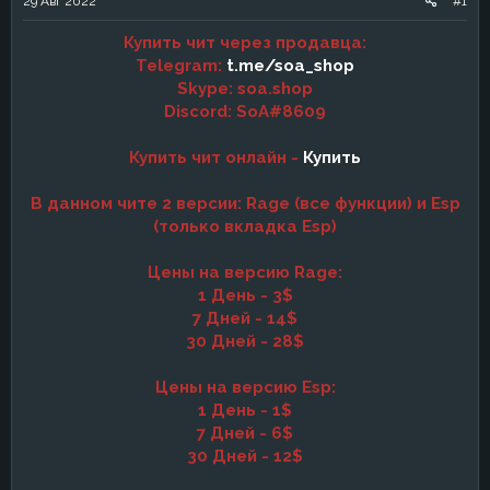
29 Авг 2022
#1
а
Купить чит через продавца:
Telegram:
t.me/soa_shop
Skype: soa.shop
Discord: SoA#8609
Купить чит онлайн -
Купить
В данном чите 2 версии: Rage (все функции) и Esp
(только вкладка Esp)
Цены на версию Rage:
1 День - 3$
7 Дней - 14$
30 Дней - 28$
Цены на версию Esp:
1 День - 1$
7 Дней - 6$
30 Дней - 12$