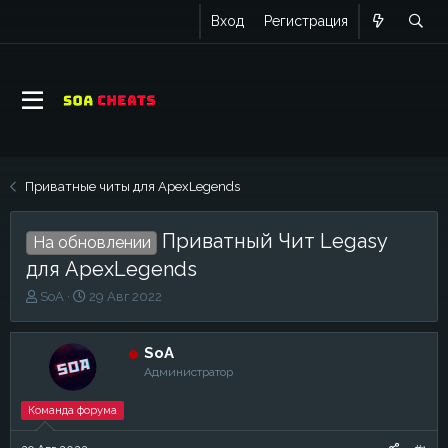
Вход
Регистрация
Приватные читы для ApexLegends
Приватный Чит Legasy
На обновлении
для ApexLegends
А
Д
SoA
29 Авг 2022
в
а
т
т
о
а
SoA
р
н
Администратор
т
а
е
ч
Команда форума
м
а
ы
л