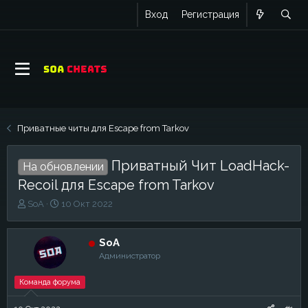
Вход
Регистрация
Приватные читы для Escape from Tarkov
Приватный Чит LoadHack-
На обновлении
Recoil для Escape from Tarkov
А
Д
SoA
10 Окт 2022
в
а
т
т
о
а
SoA
р
н
Администратор
т
а
е
ч
Команда форума
м
а
ы
л