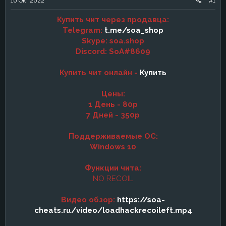
10 Окт 2022
#1
а
Купить чит через продавца:
Telegram:
t.me/soa_shop
Skype: soa.shop
Discord: SoA#8609
Купить чит онлайн -
Купить
Цены:
1 День - 80р
7 Дней - 350р
Поддерживаемые ОС:
Windows 10
Функции чита:
NO RECOIL
Видео обзор:
https://soa-
cheats.ru/video/loadhackrecoileft.mp4