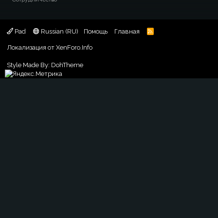
Pad
Russian (RU)
Помощь
Главная
R
S
S
Локализация от
XenForo.Info
Style Made By:
DohTheme