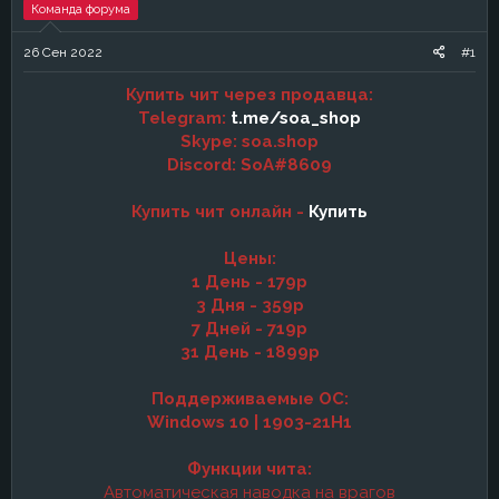
е
ч
Команда форума
м
а
ы
л
26 Сен 2022
#1
а
Купить чит через продавца:
Telegram:
t.me/soa_shop
Skype: soa.shop
Discord: SoA#8609
Купить чит онлайн -
Купить
Цены:
1 День - 179р
3 Дня - 359р
7 Дней - 719р
31 День - 1899р
Поддерживаемые ОС:
Windows 10 | 1903-21H1
Функции чита:
Автоматическая наводка на врагов