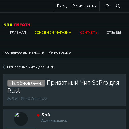
Вход
Регистрация
ГЛАВНАЯ
ОСНОВНОЙ МАГАЗИН
КОНТАКТЫ
ОТЗЫВЫ
Последняя активность
Регистрация
Приватные читы для Rust
Приватный Чит ScPro для
На обновлении
Rust
А
Д
SoA
26 Сен 2022
в
а
т
т
о
а
SoA
р
н
Администратор
т
а