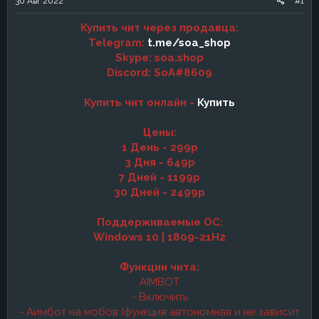
30 Авг 2022
#1
а
Купить чит через продавца:
Telegram:
t.me/soa_shop
Skype: soa.shop
Discord: SoA#8609
Купить чит онлайн -
Купить
Цены:
1 День - 299р
3 Дня - 649р
7 Дней - 1199р
30 Дней - 2499р
Поддерживаемые ОС:
Windows 10 | 1809-21H2
Функции чита:
AIMBOT
- Включить
- Аимбот на мобов (функция автономная и не зависит