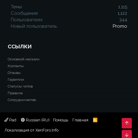
Темы
1,115
Сообщения
1,122
Пользователи
344
Новый пользователь
Promo
ССЫЛКИ
Основной магазин
Контакты
Отзывы
Гарантии
Статусы читов
Правила
Сотрудничество
Pad
Russian (RU)
Помощь
Главная
R
Свер
S
S
Локализация от
XenForo.Info
Сниз