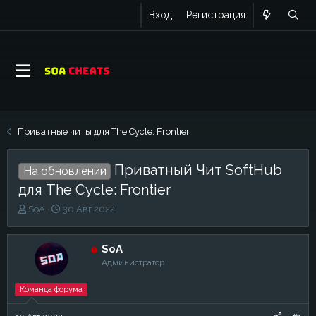
Вход
Регистрация
Приватные читы для The Cycle: Frontier
Приватный Чит SoftHub
На обновлении
для The Cycle: Frontier
А
Д
SoA
30 Авг 2022
в
а
т
т
о
а
SoA
р
н
Администратор
т
а
е
ч
Команда форума
м
а
ы
л