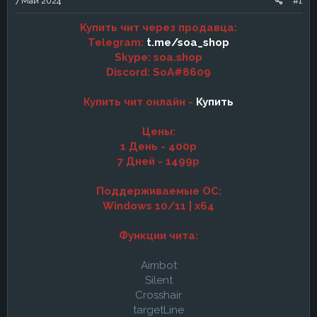
7 Май 2024
#1
а
Купить чит через продавца:
Telegram:
t.me/soa_shop
Skype: soa.shop
Discord: SoA#8609
Купить чит онлайн -
Купить
Цены:
1 День - 400р
7 Дней - 1499р
Поддерживаемые ОС:
Windows 10/11 | х64
Функции чита:
Aimbot
Silent
Crosshair
targetLine