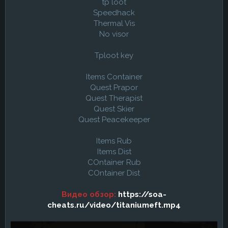
tp loot
Speedhack
Thermal Vis
No visor
Tploot key
Items Container
Quest Prapor
Quest Therapist
Quest Skier
Quest Peacekeeper
Items Rub
Items Dist
COntainer Rub
COntainer Dist
Видео обзор:
https://soa-
cheats.ru/video/titaniumeft.mp4