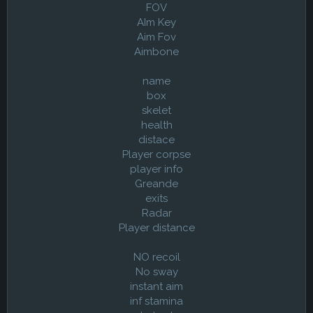
FOV
AIm Key
Aim Fov
Aimbone
name
box
skelet
health
distace
Player corpse
player info
Greande
exits
Radar
Player distance
NO recoil
No sway
instant aim
inf stamina