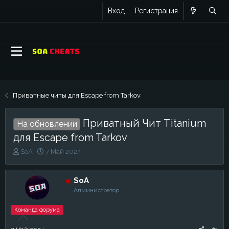
Вход
Регистрация
Приватные читы для Escape from Tarkov
Приватный Чит Titanium
На обновлении
для Escape from Tarkov
А
Д
SoA
7 Май 2024
в
а
т
т
о
а
SoA
р
н
Администратор
т
а
е
ч
Команда форума
м
а
ы
л