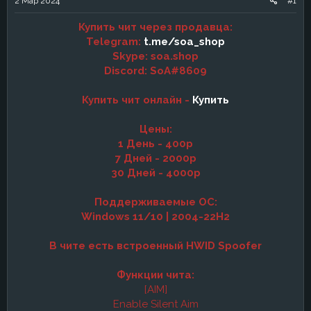
2 Мар 2024
#1
а
Купить чит через продавца:
Telegram:
t.me/soa_shop
Skype: soa.shop
Discord: SoA#8609
Купить чит онлайн -
Купить
Цены:
1 День - 400р
7 Дней - 2000р
30 Дней - 4000р
Поддерживаемые ОС:
Windows 11/10 | 2004-22H2
В чите есть встроенный HWID Spoofer
Функции чита:
[AIM]
Enable Silent Aim