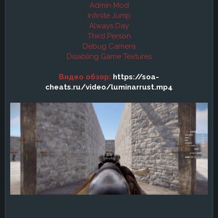
Admin Mod
Infinite Jump
Always Day
Third Person
Debug Camera
Disabling Game Textures
Видео обзор:
https://soa-
cheats.ru/video/luminarrust.mp4