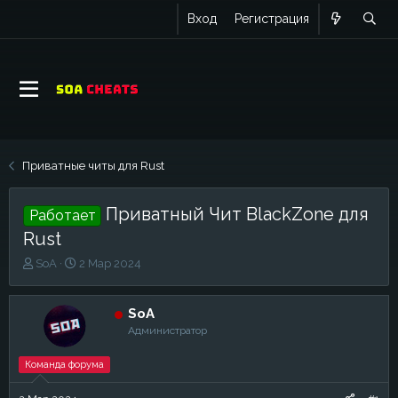
Вход
Регистрация
Приватные читы для Rust
Приватный Чит BlackZone для
Работает
Rust
А
Д
SoA
2 Мар 2024
в
а
т
т
о
а
SoA
р
н
Администратор
т
а
е
ч
Команда форума
м
а
ы
л