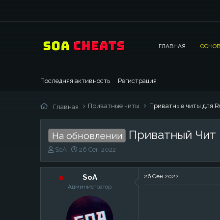
ГЛАВНАЯ
ОСНОВ
Последняя активность
Регистрация
Приватные читы
Приватные читы для R
Главная
Приватный Чит 
На обновлении
А
Д
SoA
26 Сен 2022
в
а
т
т
о
а
SoA
26 Сен 2022
р
н
Администратор
т
а
е
ч
м
а
ы
л