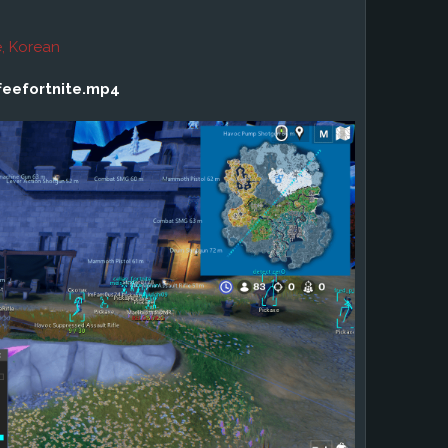
e, Korean
feefortnite.mp4