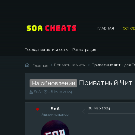
ГЛАВНАЯ
ОСНОВ
Последняя активность
Регистрация
Приватные читы
Приватные читы для Fo
Главная
Приватный Чит C
На обновлении
А
Д
SoA
28 Мар 2024
в
а
т
т
о
а
SoA
28 Мар 2024
р
н
Администратор
т
а
е
ч
м
а
ы
л