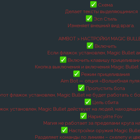
Схема
Делает тексты выделяющимися
Эсп Стиль
Изменяет внешний вид врага.
AIMBOT > НАСТРОЙКИ MAGIC BULL
Включить
Если флажок установлен, Magic Bullet а
Включить клавишу прицеливан
Кнопка выключения и включения Magic Bullet 
Режим прицеливания
Aim Bot — опция «Волшебная пуля
Пропустить бота
этот флажок установлен, Magic Bullet не будет работать с 
Цель сбита
жок установлен, Magic Bullet действует на людей, находящи
Нарисуйте Fov
Магия не работает за пределами круга на
Настройки оружия Magic Bulle
Разделяет команды по линиям – скелету и цв