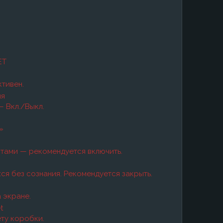
ET
ктивен.
ия
– Вкл./Выкл.
»
ботами — рекомендуется включить.
хся без сознания. Рекомендуется закрыть.
 экране.
t
ету коробки.