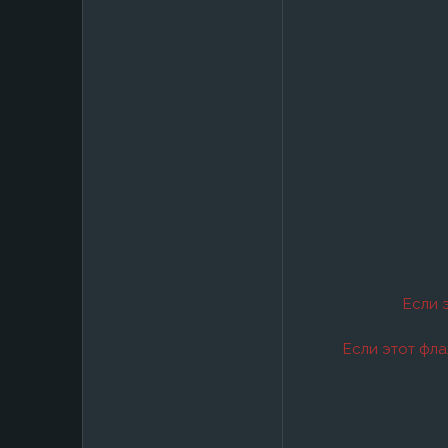
Если 
Если этот фла