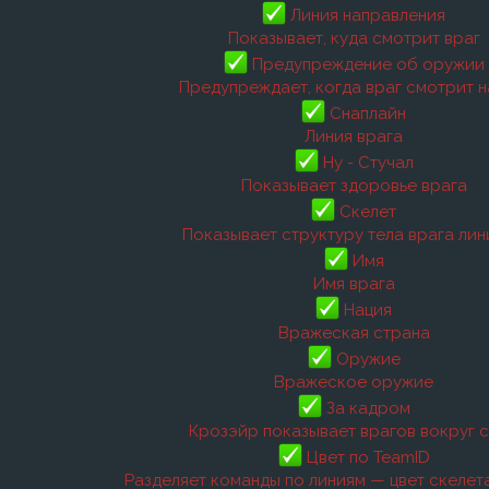
Линия направления
Показывает, куда смотрит враг
Предупреждение об оружии
Предупреждает, когда враг смотрит н
Снаплайн
Линия врага
Ну - Стучал
Показывает здоровье врага
Скелет
Показывает структуру тела врага ли
Имя
Имя врага
Нация
Вражеская страна
Оружие
Вражеское оружие
За кадром
Крозэйр показывает врагов вокруг 
Цвет по TeamID
Разделяет команды по линиям — цвет скелет