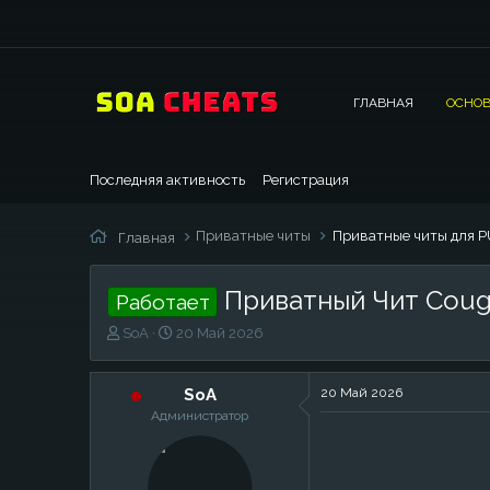
ГЛАВНАЯ
ОСНОВ
Последняя активность
Регистрация
Приватные читы
Приватные читы для P
Главная
Приватный Чит Coug
Работает
А
Д
SoA
20 Май 2026
в
а
т
т
о
а
SoA
20 Май 2026
р
н
Администратор
т
а
е
ч
м
а
ы
л