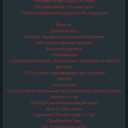
Регулируемая скорость пули
Регулируемая толщина пули
Переопределение удара (100% хедшоты)
Разное:
Дебагкамера
Ночное, пещерное и дневное видение
Нет раскачивания оружия
Высокий прыжок
Спайдермен
Спайдермен Байпас (без киков с сервера на любой
высоте)
Отсутствие повреждений при падении
Летать
Омниспринт
Проход через маленькие пространства (проход через
решетки и тд)
Жираф (увеличение вашей шеи)
Вид от 3его лица
Удаление (Убрать траву и т.д.)
Приблизить Зум
Настраиваемое небо