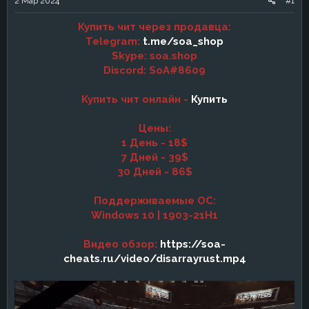
2 Мар 2024
#1
а
Купить чит через продавца:
Telegram:
t.me/soa_shop
Skype: soa.shop
Discord: SoA#8609
Купить чит онлайн -
Купить
Цены:
1 День - 18$
7 Дней - 39$
30 Дней - 86$
Поддерживаемые ОС:
Windows 10 | 1903-21H1
Видео обзор:
https://soa-
cheats.ru/video/disarrayrust.mp4