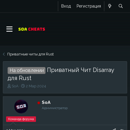
Вход
Регистрация
Приватные читы для Rust
Приватный Чит Disarray
На обновлении
для Rust
А
Д
SoA
2 Мар 2024
в
а
т
т
о
а
SoA
р
н
Администратор
т
а
е
ч
Команда форума
м
а
ы
л