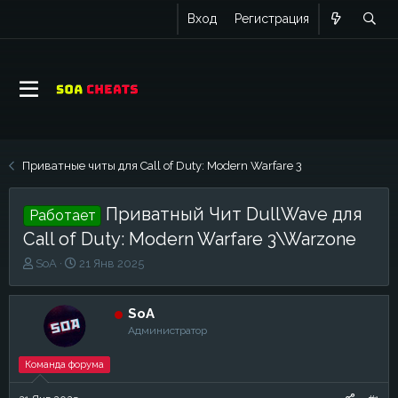
Вход
Регистрация
Приватные читы для Call of Duty: Modern Warfare 3
Приватный Чит DullWave для
Работает
Call of Duty: Modern Warfare 3\Warzone
А
Д
SoA
21 Янв 2025
в
а
т
т
о
а
SoA
р
н
Администратор
т
а
е
ч
Команда форума
м
а
ы
л