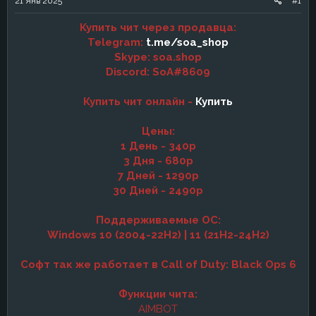
21 Янв 2025
#1
а
Купить чит через продавца:
Telegram:
t.me/soa_shop
Skype: soa.shop
Discord: SoA#8609
Купить чит онлайн -
Купить
Цены:
1 День - 340р
3 Дня - 680р
7 Дней - 1290р
30 Дней - 2490р
Поддерживаемые ОС:
Windows 10 (2004-22H2) | 11 (21H2-24H2)
Софт так же работает в Call of Duty: Black Ops 6
Функции чита:
AIMBOT