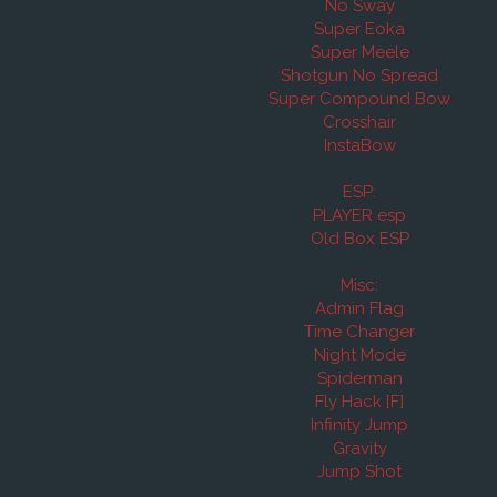
No Sway
Super Eoka
Super Meele
Shotgun No Spread
Super Compound Bow
Crosshair
InstaBow
ESP:
PLAYER esp
Old Box ESP
Misc:
Admin Flag
Time Changer
Night Mode
Spiderman
Fly Hack [F]
Infinity Jump
Gravity
Jump Shot