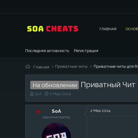
ГЛАВНАЯ
ОСНОВ
Последняя активность
Регистрация
Приватные читы
Приватные читы для R
Главная
Приватный Чит 
На обновлении
А
Д
SoA
2 Мар 2024
в
а
т
т
о
а
SoA
2 Мар 2024
р
н
Администратор
т
а
е
ч
м
а
ы
л