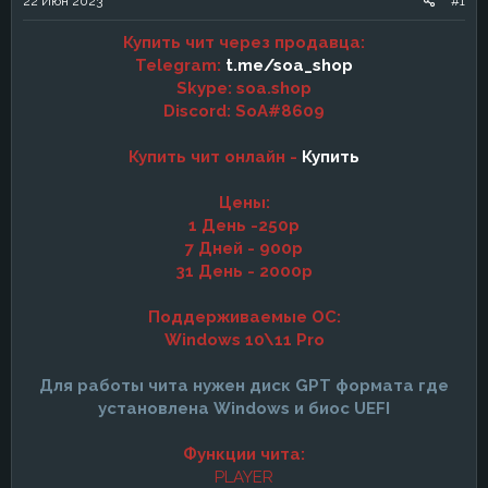
22 Июн 2023
#1
а
Купить чит через продавца:
Telegram:
t.me/soa_shop
Skype: soa.shop
Discord: SoA#8609
Купить чит онлайн -
Купить
Цены:
1 День -250р
7 Дней - 900р
31 День - 2000р
Поддерживаемые ОС:
Windows 10\11 Pro
Для работы чита нужен диск GPT формата где
установлена Windows и биос UEFI
Функции чита:
PLAYER