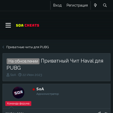
Вход
Регистрация
Приватные читы для PUBG
Приватный Чит Haval для
На обновлении
PUBG
А
Д
SoA
22 Июн 2023
в
а
т
т
о
а
SoA
р
н
Администратор
т
а
е
ч
Команда форума
м
а
ы
л