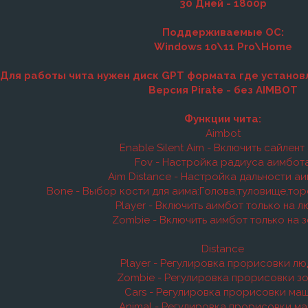
30 Дней - 1800р
Поддерживаемые ОС:
Windows 10\11 Pro\Home
Для работы чита нужен диск GPT формата где установл
Версия Pirate - без AIMBOT
Функции чита:
Aimbot
Enable Silent Aim - Включить сайлент
Fov - Настройка радиуса аимбот
Aim Distance - Настройка дальности а
Bone - Выбор кости для аима:Голова,туловище,то
Player - Включить аимбот только на 
Zombie - Включить аимбот только на 
Distance
Player - Регулировка прорисовки л
Zombie - Регулировка прорисовки з
Cars - Регулировка прорисовки ма
Animal - Регулировка прорисовки м