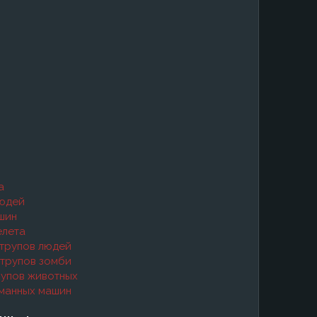
а
людей
ашин
елета
в трупов людей
 трупов зомби
трупов животных
ломанных машин