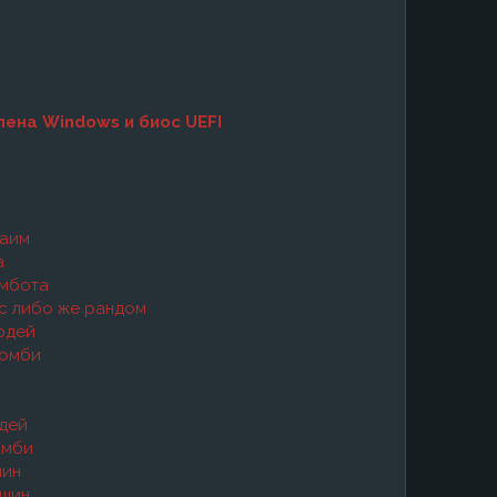
ена Windows и биос UEFI
 аим
а
имбота
рс либо же рандом
людей
зомби
юдей
омби
шин
ашин