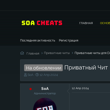
ГЛАВНАЯ
ОСНОВ
Последняя активность
Регистрация
Приватные читы
Приватные читы для 
Главная
Приватный Чит 
На обновлении
А
Д
SoA
12 Апр 2024
в
а
т
т
о
а
SoA
12 Апр 2024
р
н
Администратор
т
а
е
ч
м
а
ы
л