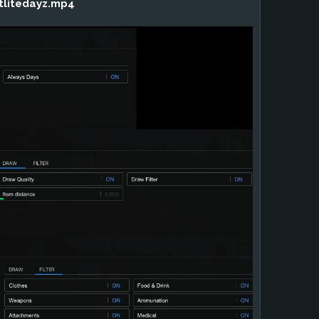
tlitedayz.mp4