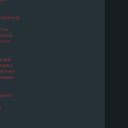
а в руках
етом
робкой
илета
людей
 зомби
ивотных
 машин
едмета
н