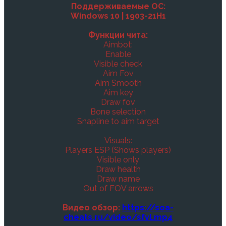
Поддерживаемые ОС:
Windows 10 | 1903-21H1
Функции чита:
Aimbot:
Enable
Visible check
Aim Fov
Aim Smooth
Aim key
Draw fov
Bone selection
Snapline to aim target
Visuals:
Players ESP (Shows players)
Visible only
Draw health
Draw name
Out of FOV arrows
Видео обзор:
https://soa-
cheats.ru/video/sfvl.mp4