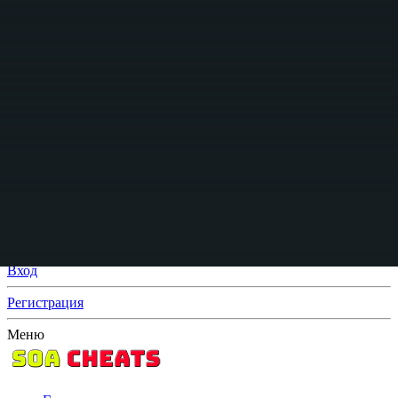
Вход
Регистрация
Что нового?
Поиск
Поиск
Искать только в заголовках
От:
Расширенный поиск...
Поиск
Меню
Вход
Регистрация
Меню