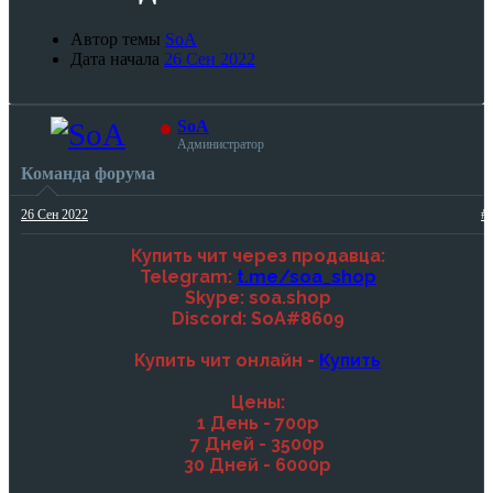
Автор темы
SoA
Дата начала
26 Сен 2022
SoA
Администратор
Команда форума
26 Сен 2022
#
Купить чит через продавца:
Telegram:
t.me/soa_shop
Skype: soa.shop
Discord: SoA#8609
Купить чит онлайн -
Купить
Цены:
1 День - 700р
7 Дней - 3500р
30 Дней - 6000р