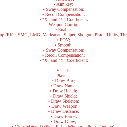
• Aim key;
• Sway Compensation;
• Recoil Compensation;
• "X" and "Y" Coefficient;
Weapon Config:
• Enable;
p (Rifle, SMG, LMG, Marksman, Sniper, Shotgun, Pistol, Utility, Thr
• FOV;
• Smooth;
• Sway Compensation;
• Recoil Compensation;
• "X" and "Y" Coefficient;
Visuals:
Players:
• Draw Box;
• Draw Name;
• Draw Health;
• Draw Shield;
• Draw Skeleton;
• Draw Weapon;
• Draw Distance;
• Draw Barrel;
• Draw Glow;
• Glow Material (Filled, Pulse, Wireframe Pulse, Outline);