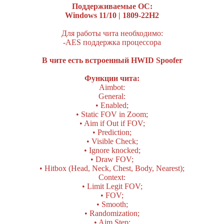
Поддерживаемые ОС:
Windows 11/10 | 1809-22H2
Для работы чита необходимо:
-AES поддержка процессора
В чите есть встроенный HWID Spoofer
Функции чита:
Aimbot:
General:
• Enabled;
• Static FOV in Zoom;
• Aim if Out if FOV;
• Prediction;
• Visible Check;
• Ignore knocked;
• Draw FOV;
• Hitbox (Head, Neck, Chest, Body, Nearest);
Context:
• Limit Legit FOV;
• FOV;
• Smooth;
• Randomization;
• Aim Step;