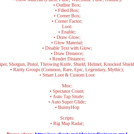
• Outline Box;
• Filled Box;
• Corner Box;
• Corner Factor;
Loot:
• Enable;
• Draw Glow;
• Glow Material;
• Disable Text with Glow;
• Draw Distance;
• Render Distance;
per, Shotgun, Pistol, Throwing Knife, Shield, Helmet, Knocked Shiel
• Rarity Groups (Common, Rare, Epic, Legendary, Mythic);
• Smart Loot & Custom Loot
Misc:
• Spectator Count;
• Auto Tap Strafe;
• Auto Super Glide;
• BunnyHop
Scripts:
• Big Map Radar;