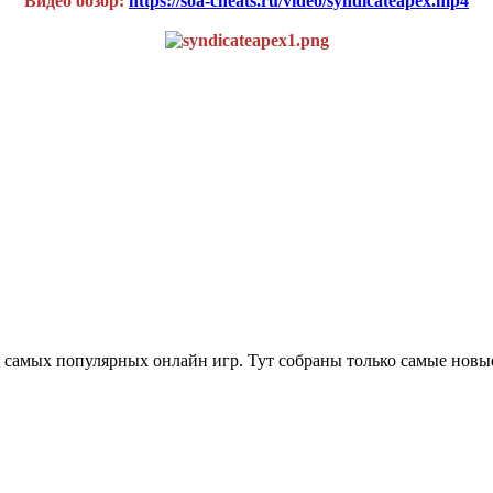
Видео обзор:
https://soa-cheats.ru/video/syndicateapex.mp4
 самых популярных онлайн игр. Тут собраны только самые новы