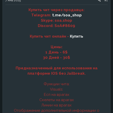
7 Янв 2025
#1
а
Купить чит через продавца:
Telegram:
t.me/soa_shop
Skype: soa.shop
Discord: SoA#8609
Купить чит онлайн -
Купить
Цены:
1 День - 6$
30 Дней - 30$
Предназначенный для использования на
платформе IOS без Jailbreak.
Функции чита:
Visuals:
Есп на врагах
Скелеты на врагах
Линии на врагах
Отображение дополнительной информации о