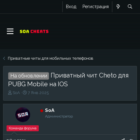
Вход
Регистрация
Приватные читы для мобильных телефонов
Приватный чит Cheto для
На обновлении
PUBG Mobile на IOS
А
Д
SoA
7 Янв 2025
в
а
т
т
о
а
SoA
р
н
Администратор
т
а
е
ч
Команда форума
м
а
ы
л