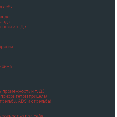
д себя
анде
манды
пехи и т. Д.)
зрения
о аима
 промежность и т. Д.)
 приоритетом прицела)
трельбы, ADS и стрельба)
о полностью под себя