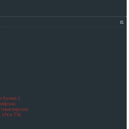
#1
:
 более 7.
лефоне.
тные версии.
 VN и TW.