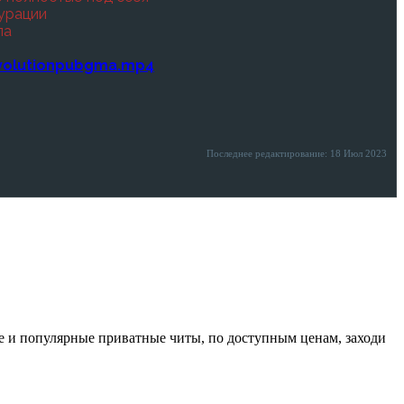
урации
ла
evolutionpubgma.mp4
Последнее редактирование:
18 Июл 2023
е и популярные приватные читы, по доступным ценам, заходи