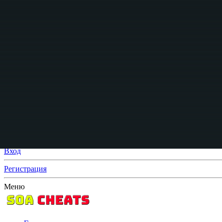
Вход
Регистрация
Что нового?
Поиск
Поиск
Искать только в заголовках
От:
Расширенный поиск...
Поиск
Меню
Вход
Регистрация
Меню