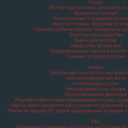
Visuals
ESP которого можно настроить по
Вражеские локации
Расположение товарищей по ком
Имя, Расстояние, Здоровье, ID ко
Оружие, Добыча (оружие, боеприпасы, дос
Транспортные средства
Ящики для гробниц
Аирдропaы, флаерганы
Предупреждение о враге вне поля 
Количество врагов в зоне
Aimbot
Безопасный симулятор сенсорног
Жесткие режима аим бота
Компенсация отдачи
Регулируемый угол обзора
Прогнозирование движения
Регулируемые позиции прицеливания (голова, грудь,
Выбор цели (приоритет расстояния по сравнению с
Режим активации (Во время прицеливании, во время с
Misc
Возможность изменять цвета лута, настраивая ег